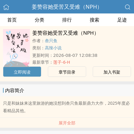
姜赞容她受苦又受难（NPH）
首页
分类
排行
搜索
足迹
姜赞容她受苦又受难（NPH）
作者：
叁只鱼
类别：
高辣小说
2026-08-07 12:08:38
更新时间：
最新章节：
莲子-6-H
立即阅读
章节目录
加入书架
内容简介
只是和妹妹来这里旅游的她没想到叁只鱼最新鼎力大作，2025年度必
看精品其他。
展开全部