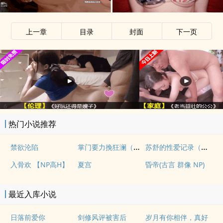
上一章
目录
封面
下一页
热门小说推荐
掌门要力挽狂澜（重生NPH)
苏舒的性爱记录（高H）
禁欲沦陷
入骨欢 【NP高H】
夏宫
昏帝(古言 群像 NP)
最近入库小说
日落前爱你
剑修风评被害后
岁月有你相伴，真好