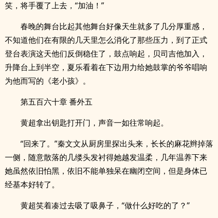
笑，将手覆了上去，“加油！”
春晚的舞台比起其他舞台好像天生就多了几分厚重感，
不知道他们在有限的几天里怎么消化了那些压力，到了正式
登台表演这天他们反倒稳住了，鼓点响起，贝司吉他加入，
升降台上到半空，夏乐看着在下边用力给她鼓掌的爷爷唱响
为他而写的《老小孩》。
第五百六十章 番外五
黄超拿出钥匙打开门，声音一如往常响起。
“回来了。”秦文文从厨房里探出头来，长长的麻花辫掉落
一侧，随意散落的几缕头发衬得她越发温柔，几年温养下来
她虽然依旧怕黑，依旧不能单独呆在幽闭空间，但是身体已
经基本好转了。
黄超笑着凑过去吸了吸鼻子，“做什么好吃的了？”