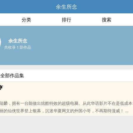
余生所念
分类
排行
搜索
余生所念
共收录 1 部作品
的全部作品集
亨
陆麟，拥有一台能做出炫酷特效的超级电脑。从此华语影片不在是低成本
丽的仙侠世界登上银幕，沉迷华夏网文的外国小哥，不再期待漫威！
位书友要是觉得《华娱特效大亨》还不错的话请不要忘记向您QQ群和微