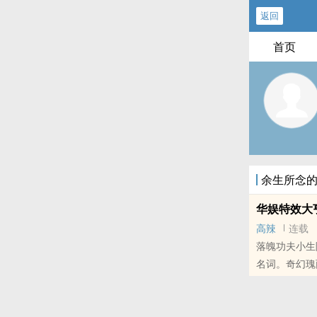
返回
首页
余生所念
华娱特效大
高辣
连载
落魄功夫小生
名词。奇幻瑰
本站提示：各
荐哦！