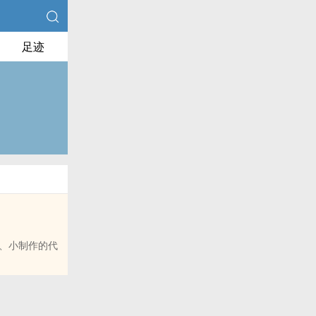
足迹
、小制作的代
博里的朋友推